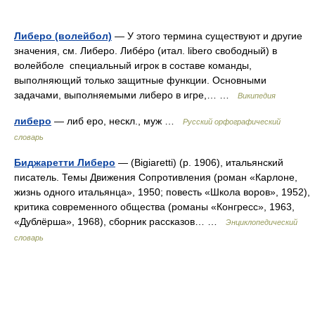
Либеро (волейбол)
— У этого термина существуют и другие
значения, см. Либеро. Либéро (итал. libero свободный) в
волейболе специальный игрок в составе команды,
выполняющий только защитные функции. Основными
задачами, выполняемыми либеро в игре,… …
Википедия
либеро
— либ еро, нескл., муж …
Русский орфографический
словарь
Биджаретти Либеро
— (Bigiaretti) (р. 1906), итальянский
писатель. Темы Движения Сопротивления (роман «Карлоне,
жизнь одного итальянца», 1950; повесть «Школа воров», 1952),
критика современного общества (романы «Конгресс», 1963,
«Дублёрша», 1968), сборник рассказов… …
Энциклопедический
словарь