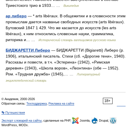
Триестского трио в 1933… …
Википедия
ар либеро
— * arts libéraux. В общежитии и в словесности этим
промыслам дается названье свободных искусств (arts libéraux).
Бутовский 1847 1 429. Что же касается до искусств (les arts
libéraux), к ним относились словесные науки, грамматика,
риторика и… …
Исторический словарь галлицизмов русского языка
БИДЖАРЕТТИ Либеро
— БИДЖАРЕТТИ (Bigiaretti) Либеро (р.
1906), итальянский писатель. Стихи (сб. «Дорогие тени», 1940).
Рассказы и повести, в т.ч. «Эстерина» (1942), «Римская
деревня» (1943), «Школа воров», «Леонтина» (обе — 1952).
Ром. «Трудная дружба» (1945),… …
Литературный
энциклопедический словарь
© Академик, 2000-2026
18+
Обратная связь:
Техподдержка
,
Реклама на сайте
👣 Путешествия
Экспорт словарей на сайты
, сделанные на PHP,
Joomla,
Drupal,
WordPress, MODx.