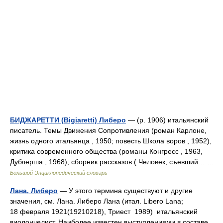
БИДЖАРЕТТИ (Bigiaretti) Либеро
— (р. 1906) итальянский
писатель. Темы Движения Сопротивления (роман Карлоне,
жизнь одного итальянца , 1950; повесть Школа воров , 1952),
критика современного общества (романы Конгресс , 1963,
Дублерша , 1968), сборник рассказов ( Человек, съевший… …
Большой Энциклопедический словарь
Лана, Либеро
— У этого термина существуют и другие
значения, см. Лана. Либеро Лана (итал. Libero Lana;
18 февраля 1921(19210218), Триест 1989) итальянский
виолончелист. Наиболее известен выступлениями в составе