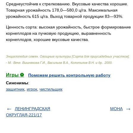
Среднеустойчив к стрелкованию. Вкусовые качества хорошие.
Товарная урожайность 178,0—580,0 ц/га. Максимальная
урожайность 615 ц/га. Выход товарной продукции 83—93%.
Ценность сорта: высокая урожайность, быстрое формирование
корнеплодов на пучковую продукцию, выравненность
корнеплодов, хорошие вкусовые качества.
Энциклопедия семян. Овощные культуры [Сорта для приусадебных участков].
- М.: Вече
.
Вишнякова Г.И., Васильев В.А., Колотилов В.Н. и др.
.
2000
.
Игры ⚽
Поможем решить контрольную работу
Синонимы
:
защитник
,
игрок
,
чистильщик
ЛЕНИНГРАДСКАЯ
МОНА
ОКРУГЛАЯ-221/17